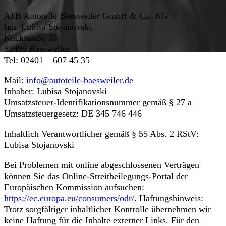
ATB Autoteile Baesweiler GmbH & Co. KG
Inh. Lubisa Stojanovski
Kückstraße 30
52499 Baesweiler
Tel: 02401 – 607 45 35
Mail:
info@autoteile-baesweiler.de
Inhaber: Lubisa Stojanovski
Umsatzsteuer-Identifikationsnummer gemäß § 27 a
Umsatzsteuergesetz: DE 345 746 446
Inhaltlich Verantwortlicher gemäß § 55 Abs. 2 RStV:
Lubisa Stojanovski
Bei Problemen mit online abgeschlossenen Verträgen
können Sie das Online-Streitbeilegungs-Portal der
Europäischen Kommission aufsuchen:
https://ec.europa.eu/consumers/odr/
. Haftungshinweis:
Trotz sorgfältiger inhaltlicher Kontrolle übernehmen wir
keine Haftung für die Inhalte externer Links. Für den