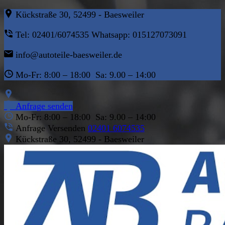
Kückstraße 30, 52499 - Baesweiler
Tel: 02401/6074535 Whatsapp: 015127073091
info@autoteile-baesweiler.de
Mo-Fr: 8:00 – 18:00 Sa: 9.00 – 14:00
Anfrage senden
Mo-Fr: 8:00 – 18:00 Sa: 9.00 – 14:00
Anfrage Versenden
02401 6074535
Kückstraße 30, 52499 - Baesweiler