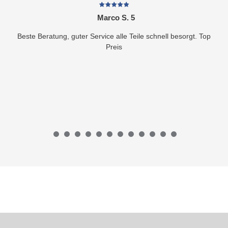
Marco S. 5
Beste Beratung, guter Service alle Teile schnell besorgt. Top
Preis
1
2
3
4
5
6
7
8
9
10
11
12