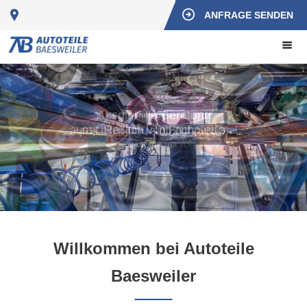
ANFRAGE SENDEN
Ausgiebige Beratung
Wir stehen Ihnen
Wir stehen für Service und Qualität!!!
mit Rat und Tat zur Seite
ausschließlich von Fachpersonal
UND SIND SEIT 2015 ERFOLGREICH AM MARKT
UND SAGEN DANKE FÜR IHR VERTRAUEN!
NUR FÜR SIE!
Willkommen bei Autoteile
Baesweiler